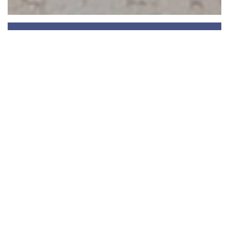
L'île de Crète
Gebaseerd op een uitgebalanceerd dieet dat
bijzonder rijk is aan olijfolie, gedroogd en vers
fruit en groenten, is wetenschappelijk bewezen
dat het Kretenzische dieet zijn volgelingen in
staat stelt hun risico op hart- en vaatziekten te
verminderen, terwijl hun levensduur drastisch
wordt verlengd.
Het is daarom in dit perspectief van respect voor
tradities en culturele uitwisseling, dat de keuken
die wordt aangeboden door "L'île de
Crète
", een