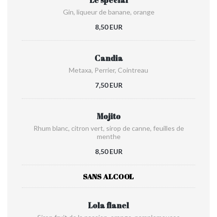
Le spécial
Gin, liqueur de banane, orange
8,50 EUR
Candia
Metaxa, Perrier, Cointreau
7,50 EUR
Mojito
Rhum blanc, citron vert, sirop de canne, feuilles de
menthe
8,50 EUR
SANS ALCOOL
Lola flanel