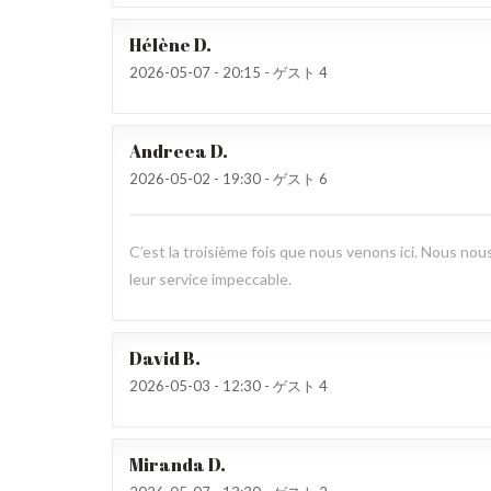
Hélène
D
2026-05-07
- 20:15 - ゲスト 4
Andreea
D
2026-05-02
- 19:30 - ゲスト 6
C’est la troisième fois que nous venons ici. Nous nous
leur service impeccable.
David
B
2026-05-03
- 12:30 - ゲスト 4
Miranda
D