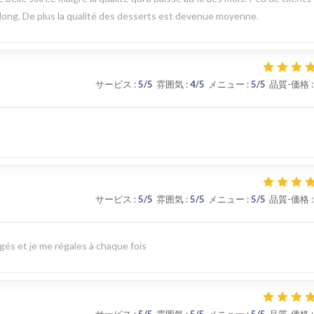
long. De plus la qualité des desserts est devenue moyenne.
サービス
:
5
/5
雰囲気
:
4
/5
メニュー
:
5
/5
品質-価格
:
サービス
:
5
/5
雰囲気
:
5
/5
メニュー
:
5
/5
品質-価格
:
ngés et je me régales à chaque fois