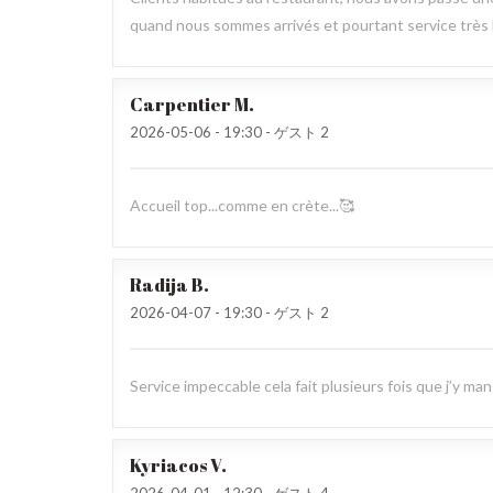
quand nous sommes arrivés et pourtant service très 
Carpentier
M
2026-05-06
- 19:30 - ゲスト 2
Accueil top...comme en crète...🥰
Radija
B
2026-04-07
- 19:30 - ゲスト 2
Service impeccable cela fait plusieurs fois que j’y ma
Kyriacos
V