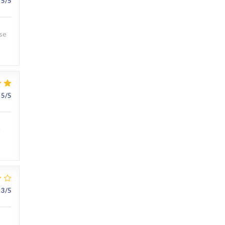
5
/5
sse
5
/5
e
3
/5