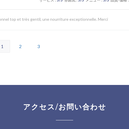
サービス
:
5
/5
雰囲気
:
5
/5
メニュー
:
5
/5
品質-価格
:
nnel top et très gentil, une nourriture exceptionnelle. Merci
1
2
3
アクセス/お問い合わせ