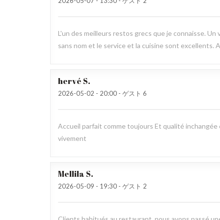
2026-05-07
- 13:30 - ゲスト 2
L'un des meilleurs restos grecs que je connaisse. Un v
sans nom et le service et la cuisine sont excellents. A
hervé
S
2026-05-02
- 20:00 - ゲスト 6
Accueil parfait comme toujours Et qualité inchangé
vivement
Mellila
S
2026-05-09
- 19:30 - ゲスト 2
Clients habitués au restaurant, nous avons passé une b