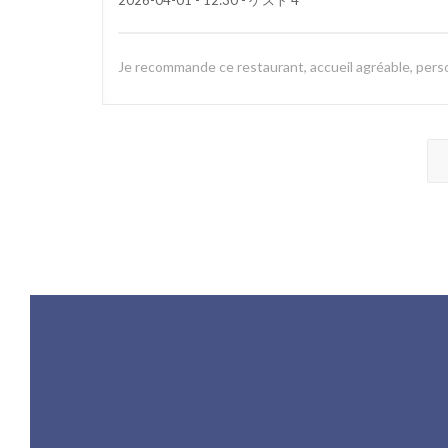
2026-04-01
- 12:30 - ゲスト 4
Je recommande ce restaurant, accueil agréable, perso