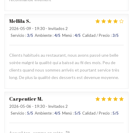
Mellila
S
2026-05-09
- 19:30 - Invitados 2
Servicio
:
3
/5
Ambiente
:
4
/5
Menú
:
4
/5
Calidad / Precio
:
3
/5
Clients habitués au restaurant, nous avons passé une belle
soirée malgré la qualité qui a baissé au fil des mois. Peu de
clients quand nous sommes arrivés et pourtant service très
long. De plus la qualité des desserts est devenue moyenne.
Carpentier
M
2026-05-06
- 19:30 - Invitados 2
Servicio
:
5
/5
Ambiente
:
4
/5
Menú
:
5
/5
Calidad / Precio
:
5
/5
Accueil top...comme en crète...🥰