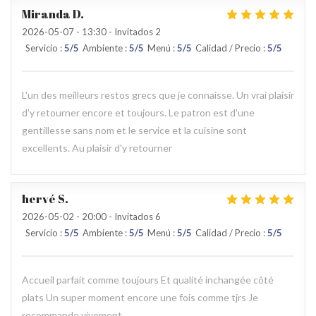
Miranda
D
2026-05-07
- 13:30 - Invitados 2
Servicio
:
5
/5
Ambiente
:
5
/5
Menú
:
5
/5
Calidad / Precio
:
5
/5
L'un des meilleurs restos grecs que je connaisse. Un vrai plaisir
d'y retourner encore et toujours. Le patron est d'une
gentillesse sans nom et le service et la cuisine sont
excellents. Au plaisir d'y retourner
hervé
S
2026-05-02
- 20:00 - Invitados 6
Servicio
:
5
/5
Ambiente
:
5
/5
Menú
:
5
/5
Calidad / Precio
:
5
/5
Accueil parfait comme toujours Et qualité inchangée côté
plats Un super moment encore une fois comme tjrs Je
recommande vivement