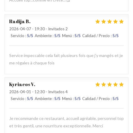
Radija
B
2026-04-07
- 19:30 - Invitados 2
Servicio
:
5
/5
Ambiente
:
5
/5
Menú
:
5
/5
Calidad / Precio
:
5
/5
Service impeccable cela fait plusieurs fois que j’y mangés et je
me régales à chaque fois
Kyriacos
V
2026-04-01
- 12:30 - Invitados 4
Servicio
:
5
/5
Ambiente
:
5
/5
Menú
:
5
/5
Calidad / Precio
:
5
/5
Je recommande ce restaurant, accueil agréable, personnel top
et très gentil, une nourriture exceptionnelle. Merci