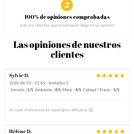
100% de opiniones comprobadas
Solo los clientes que reservaron dejaron su opinión
Las opiniones de nuestros
clientes
Sylvie
D
2026-06-05
- 21:45 - Invitados 2
Servicio
:
5
/5
Ambiente
:
4
/5
Menú
:
4
/5
Calidad / Precio
:
5
/5
Accueil chaleureux et repas grec délicieux 😋
Hélène
D