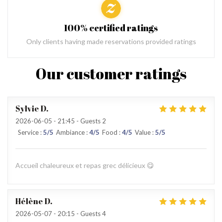
100% certified ratings
Only clients having made reservations provided ratings
Our customer ratings
Sylvie
D
2026-06-05
- 21:45 - Guests 2
Service
:
5
/5
Ambiance
:
4
/5
Food
:
4
/5
Value
:
5
/5
Accueil chaleureux et repas grec délicieux 😋
Hélène
D
2026-05-07
- 20:15 - Guests 4