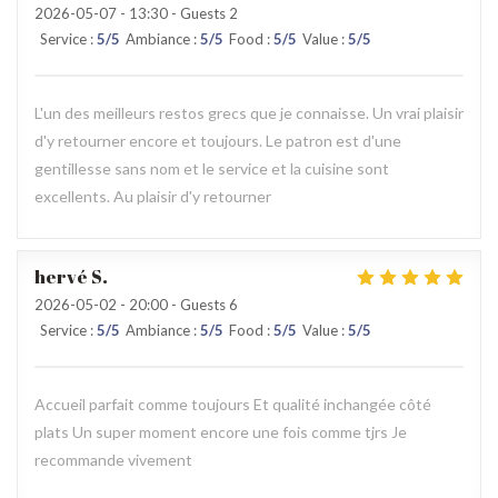
2026-05-07
- 13:30 - Guests 2
Service
:
5
/5
Ambiance
:
5
/5
Food
:
5
/5
Value
:
5
/5
L'un des meilleurs restos grecs que je connaisse. Un vrai plaisir
d'y retourner encore et toujours. Le patron est d'une
gentillesse sans nom et le service et la cuisine sont
excellents. Au plaisir d'y retourner
hervé
S
2026-05-02
- 20:00 - Guests 6
Service
:
5
/5
Ambiance
:
5
/5
Food
:
5
/5
Value
:
5
/5
Accueil parfait comme toujours Et qualité inchangée côté
plats Un super moment encore une fois comme tjrs Je
recommande vivement