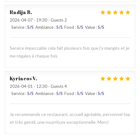
Radija
B
2026-04-07
- 19:30 - Guests 2
Service
:
5
/5
Ambiance
:
5
/5
Food
:
5
/5
Value
:
5
/5
Service impeccable cela fait plusieurs fois que j’y mangés et je
me régales à chaque fois
Kyriacos
V
2026-04-01
- 12:30 - Guests 4
Service
:
5
/5
Ambiance
:
5
/5
Food
:
5
/5
Value
:
5
/5
Je recommande ce restaurant, accueil agréable, personnel top
et très gentil, une nourriture exceptionnelle. Merci