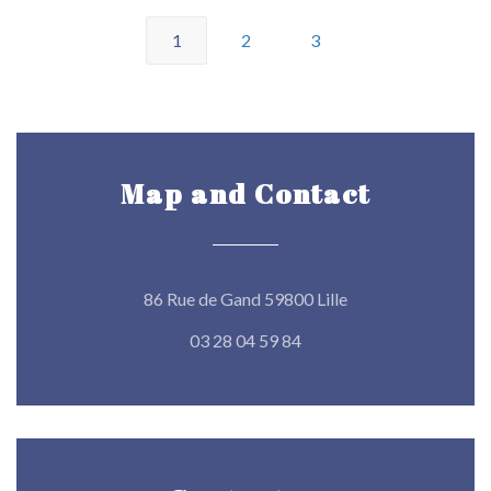
1
2
3
Map and Contact
((opens in a new w
86 Rue de Gand 59800 Lille
03 28 04 59 84