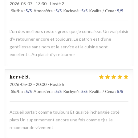
2026-05-07
- 13:30 - Hosté 2
Služba
:
5
/5
Atmosféra
:
5
/5
Kuchyně
:
5
/5
Kvalita / Cena
:
5
/5
L'un des meilleurs restos grecs que je connaisse. Un vrai plaisir
d'y retourner encore et toujours. Le patron est d'une
gentillesse sans nom et le service et la cuisine sont
excellents. Au plaisir d'y retourner
hervé
S
2026-05-02
- 20:00 - Hosté 6
Služba
:
5
/5
Atmosféra
:
5
/5
Kuchyně
:
5
/5
Kvalita / Cena
:
5
/5
Accueil parfait comme toujours Et qualité inchangée côté
plats Un super moment encore une fois comme tjrs Je
recommande vivement