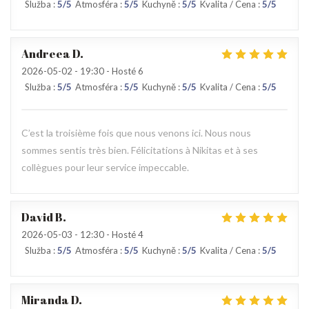
Služba
:
5
/5
Atmosféra
:
5
/5
Kuchyně
:
5
/5
Kvalita / Cena
:
5
/5
Andreea
D
2026-05-02
- 19:30 - Hosté 6
Služba
:
5
/5
Atmosféra
:
5
/5
Kuchyně
:
5
/5
Kvalita / Cena
:
5
/5
C’est la troisième fois que nous venons ici. Nous nous
sommes sentis très bien. Félicitations à Nikitas et à ses
collègues pour leur service impeccable.
David
B
2026-05-03
- 12:30 - Hosté 4
Služba
:
5
/5
Atmosféra
:
5
/5
Kuchyně
:
5
/5
Kvalita / Cena
:
5
/5
Miranda
D