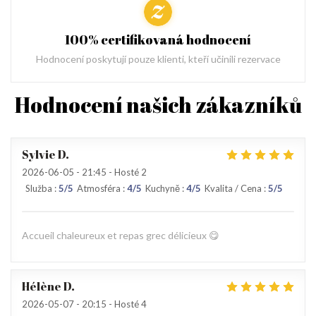
100% certifikovaná hodnocení
Hodnocení poskytují pouze klienti, kteří učinili rezervace
Hodnocení našich zákazníků
Sylvie
D
2026-06-05
- 21:45 - Hosté 2
Služba
:
5
/5
Atmosféra
:
4
/5
Kuchyně
:
4
/5
Kvalita / Cena
:
5
/5
Accueil chaleureux et repas grec délicieux 😋
Hélène
D
2026-05-07
- 20:15 - Hosté 4