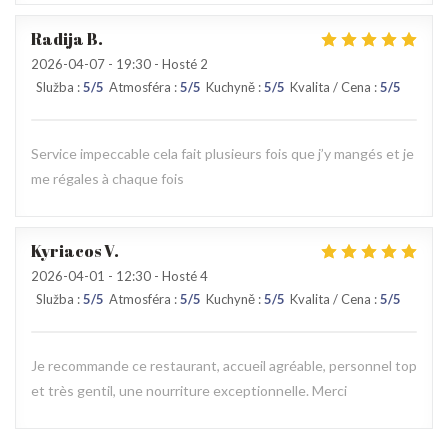
Radija
B
2026-04-07
- 19:30 - Hosté 2
Služba
:
5
/5
Atmosféra
:
5
/5
Kuchyně
:
5
/5
Kvalita / Cena
:
5
/5
Service impeccable cela fait plusieurs fois que j’y mangés et je
me régales à chaque fois
Kyriacos
V
2026-04-01
- 12:30 - Hosté 4
Služba
:
5
/5
Atmosféra
:
5
/5
Kuchyně
:
5
/5
Kvalita / Cena
:
5
/5
Je recommande ce restaurant, accueil agréable, personnel top
et très gentil, une nourriture exceptionnelle. Merci