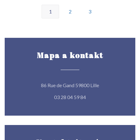
1
2
3
Mapa a kontakt
((otevře se v novém
86 Rue de Gand 59800 Lille
03 28 04 59 84